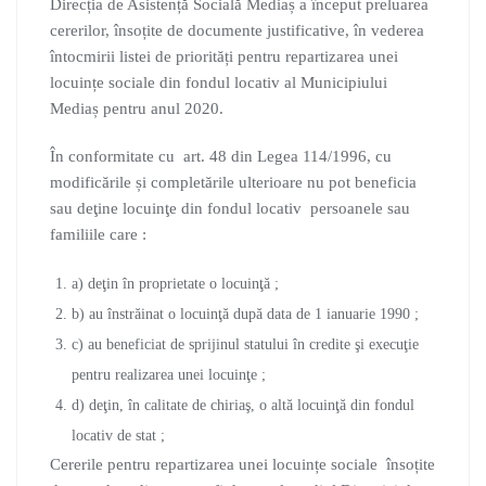
Direcția de Asistență Socială Mediaș a început preluarea
cererilor, însoțite de documente justificative, în vederea
întocmirii listei de priorități pentru repartizarea unei
locuințe sociale din fondul locativ al Municipiului
Mediaș pentru anul 2020.
În conformitate cu art. 48 din Legea 114/1996, cu
modificările și completările ulterioare nu pot beneficia
sau deţine locuinţe din fondul locativ persoanele sau
familiile care :
a) deţin în proprietate o locuinţă ;
b) au înstrăinat o locuinţă după data de 1 ianuarie 1990 ;
c) au beneficiat de sprijinul statului în credite şi execuţie
pentru realizarea unei locuinţe ;
d) deţin, în calitate de chiriaş, o altă locuinţă din fondul
locativ de stat ;
Cererile pentru repartizarea unei locuințe sociale însoțite