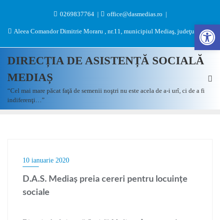
0269837764
office@dasmedias.ro
Des
Aleea Comandor Dimitrie Moraru , nr.11, municipiul Mediaş, judeţul Sibiu
DIRECȚIA DE ASISTENȚĂ SOCIALĂ
MEDIAȘ
“Cel mai mare păcat faţă de semenii noştri nu este acela de a-i urî, ci de a fi
indiferenţi…”
10 ianuarie 2020
D.A.S. Mediaș preia cereri pentru locuințe
sociale