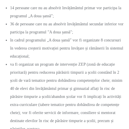
14 persoane care nu au absolvit învățământul primar vor participa la
programul „A doua șansă”;
36 de persoane care nu au absolvit învățământul secundar inferior vor
participa la programul ”A doua șansă”;
în cadrul programului „A doua șansă” vor fi organizate 8 concursuri
în vederea creșterii motivației pentru învățare și rămânerii în sistemul
educațional;
va fi organizat un program de intervenție ZEP (zonă de educație
prioritară) pentru reducerea părăsirii timpurii a școlii constând în 2
școli de vară tematice pentru dobândirea competențelor cheie; minim
40 de elevi din învățământul primar și gimnazial aflați în risc de
părăsire timpurie a școlii/abandon școlar vor fi implicați în activități
extra-curriculare (tabere tematice pentru dobândirea de competențe
cheie); vor fi oferite servicii de informare, consiliere si mentorat
destinate elevilor în risc de părăsire timpurie a școlii, precum și
părinților acestora