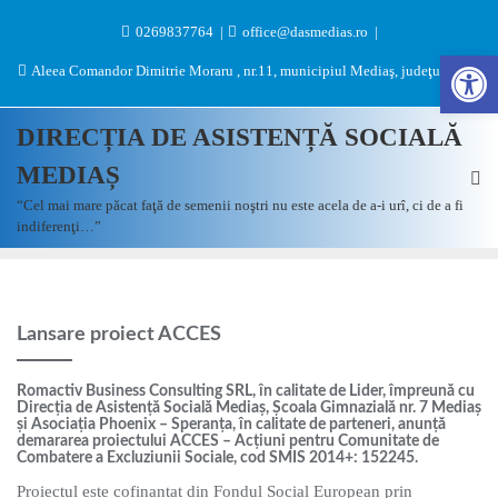
0269837764
office@dasmedias.ro
Des
Aleea Comandor Dimitrie Moraru , nr.11, municipiul Mediaş, judeţul Sibiu
DIRECȚIA DE ASISTENȚĂ SOCIALĂ
MEDIAȘ
“Cel mai mare păcat faţă de semenii noştri nu este acela de a-i urî, ci de a fi
indiferenţi…”
Lansare proiect ACCES
Romactiv Business Consulting SRL, în calitate de Lider, împreună cu
Direcția de Asistență Socială Mediaș, Școala Gimnazială nr. 7 Mediaș
și Asociația Phoenix – Speranța, în calitate de parteneri, anunță
demararea proiectului ACCES – Acțiuni pentru Comunitate de
Combatere a Excluziunii Sociale, cod SMIS 2014+: 152245.
Proiectul este cofinanțat din Fondul Social European prin