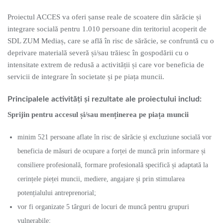
Proiectul ACCES va oferi șanse reale de scoatere din sărăcie și
integrare socială pentru 1.010 persoane din teritoriul acoperit de
SDL ZUM Mediaș, care se află în risc de sărăcie, se confruntă cu o
deprivare materială severă și/sau trăiesc în gospodării cu o
intensitate extrem de redusă a activității și care vor beneficia de
servicii de integrare în societate și pe piața muncii.
Principalele activități și rezultate ale proiectului includ:
Sprijin pentru accesul și/sau menținerea pe piața muncii
minim 521 persoane aflate în risc de sărăcie și excluziune socială vor
beneficia de măsuri de ocupare a forței de muncă prin informare și
consiliere profesională, formare profesională specifică și adaptată la
cerințele pieței muncii, mediere, angajare și prin stimularea
potențialului antreprenorial;
vor fi organizate 5 târguri de locuri de muncă pentru grupuri
vulnerabile;