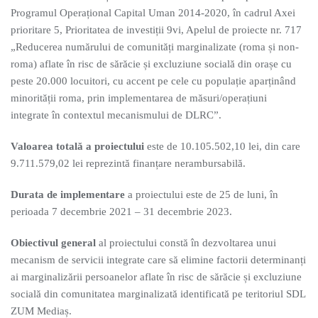
Programul Operațional Capital Uman 2014-2020, în cadrul Axei
prioritare 5, Prioritatea de investiții 9vi, Apelul de proiecte nr. 717
„Reducerea numărului de comunități marginalizate (roma și non-
roma) aflate în risc de sărăcie și excluziune socială din orașe cu
peste 20.000 locuitori, cu accent pe cele cu populație aparținând
minorității roma, prin implementarea de măsuri/operațiuni
integrate în contextul mecanismului de DLRC”.
Valoarea totală a proiectului
este de 10.105.502,10 lei, din care
9.711.579,02 lei reprezintă finanțare nerambursabilă.
Durata de implementare
a proiectului este de 25 de luni, în
perioada 7 decembrie 2021 – 31 decembrie 2023.
Obiectivul general
al proiectului constă în dezvoltarea unui
mecanism de servicii integrate care să elimine factorii determinanți
ai marginalizării persoanelor aflate în risc de sărăcie și excluziune
socială din comunitatea marginalizată identificată pe teritoriul SDL
ZUM Mediaș.