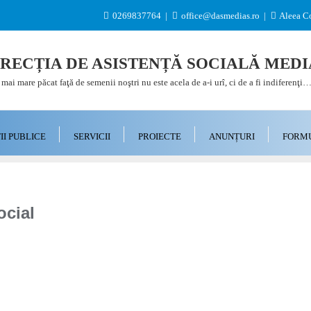
0269837764
office@dasmedias.ro
Aleea Co
IRECȚIA DE ASISTENȚĂ SOCIALĂ MEDI
mai mare păcat faţă de semenii noştri nu este acela de a-i urî, ci de a fi indiferenţi
I PUBLICE
SERVICII
PROIECTE
ANUNȚURI
FORM
ocial