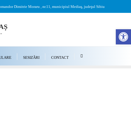
mandor Dimitrie Moraru , nr.11, municipiul Mediaş, judeţul Sibiu
AȘ
Des
…”
ULARE
SESIZĂRI
CONTACT