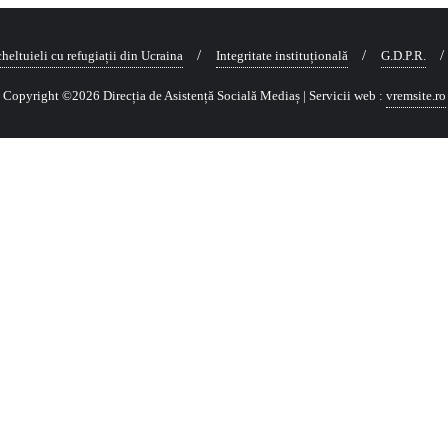
heltuieli cu refugiații din Ucraina
Integritate instituțională
G.D.P.R.
Copyright ©2026 Direcția de Asistență Socială Mediaș
| Servicii web :
vremsite.ro