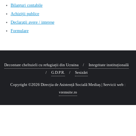
Bilanțuri contabile
Achiziții publice
Declaraţii avere / interese
Formulare
Decontare cheltuieli cu refugiații din Ucraina
Integritate instituțională
G.D.P.R.
Sesizări
Copyright ©2026 Direcția de Asistență Socială Mediaș
| Servicii web :
vremsite.ro