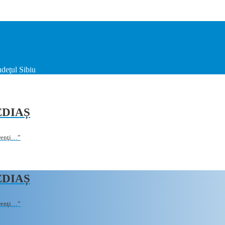
deţul Sibiu
EDIAȘ
erenţi…”
EDIAȘ
erenţi…”