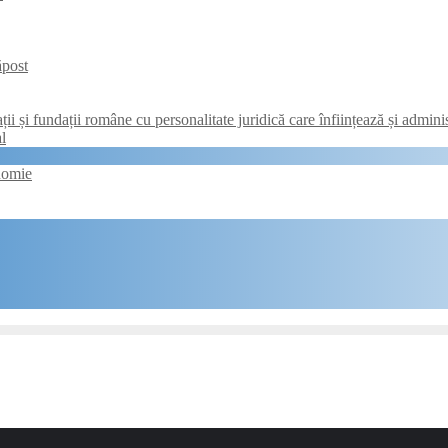
ăpost
i și fundații române cu personalitate juridică care înființează și adminis
l
nomie