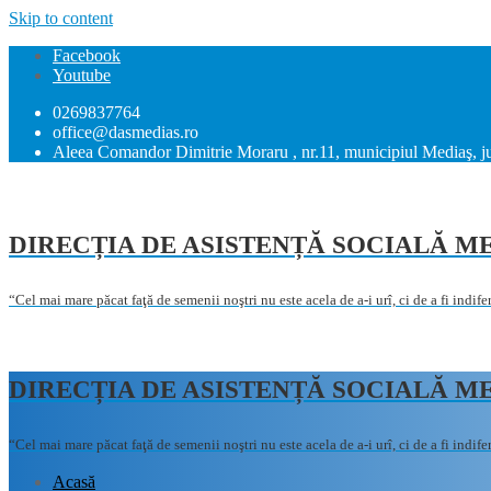
Skip to content
Facebook
Youtube
0269837764
office@dasmedias.ro
Aleea Comandor Dimitrie Moraru , nr.11, municipiul Mediaş, ju
DIRECȚIA DE ASISTENȚĂ SOCIALĂ M
“Cel mai mare păcat faţă de semenii noştri nu este acela de a-i urî, ci de a fi indif
DIRECȚIA DE ASISTENȚĂ SOCIALĂ M
“Cel mai mare păcat faţă de semenii noştri nu este acela de a-i urî, ci de a fi indif
Acasă