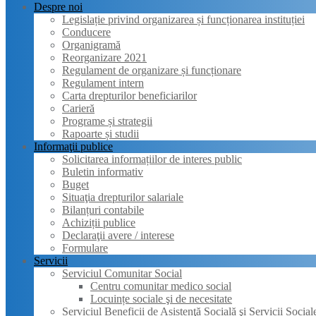
Despre noi
Legislație privind organizarea și funcționarea instituției
Conducere
Organigramă
Reorganizare 2021
Regulament de organizare și funcționare
Regulament intern
Carta drepturilor beneficiarilor
Carieră
Programe și strategii
Rapoarte și studii
Informaţii publice
Solicitarea informațiilor de interes public
Buletin informativ
Buget
Situaţia drepturilor salariale
Bilanțuri contabile
Achiziții publice
Declaraţii avere / interese
Formulare
Servicii
Serviciul Comunitar Social
Centru comunitar medico social
Locuințe sociale şi de necesitate
Serviciul Beneficii de Asistenţă Socială şi Servicii Social