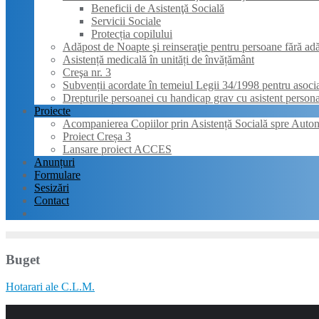
Beneficii de Asistenţă Socială
Servicii Sociale
Protecția copilului
Adăpost de Noapte şi reinseraţie pentru persoane fără ad
Asistență medicală în unități de învățământ
Creşa nr. 3
Subvenții acordate în temeiul Legii 34/1998 pentru asociați
Drepturile persoanei cu handicap grav cu asistent persona
Proiecte
Acompanierea Copiilor prin Asistență Socială spre Auto
Proiect Creșa 3
Lansare proiect ACCES
Anunțuri
Formulare
Sesizări
Contact
Buget
Hotarari ale C.L.M.