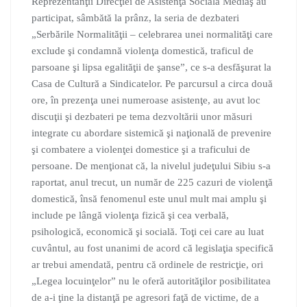
Reprezentanţii Direcţiei de Asistenţă Socială Mediaş au
participat, sâmbătă la prânz, la seria de dezbateri
„Serbările Normalităţii – celebrarea unei normalităţi care
exclude şi condamnă violenţa domestică, traficul de
parsoane şi lipsa egalităţii de şanse”, ce s-a desfăşurat la
Casa de Cultură a Sindicatelor. Pe parcursul a circa două
ore, în prezenţa unei numeroase asistenţe, au avut loc
discuţii şi dezbateri pe tema dezvoltării unor mă
suri
integrate cu abordare sistemică şi naţională de prevenire
şi combatere a violenţei domestice şi a traficului de
persoane. De menţionat că, la nivelul judeţului Sibiu s-a
raportat, anul trecut, un număr de 225 cazuri de violenţă
domestică, însă fenomenul este unul mult mai amplu şi
include pe lângă violenţa fizică şi cea verbală,
psihologică, economică şi socială. Toţi cei care au luat
cuvântul, au fost unanimi de acord că legislaţia specifică
ar trebui amendată, pentru că ordinele de restricţie, ori
„Legea locuinţelor” nu le oferă autorităţilor posibilitatea
de a-i ţine la distanţă pe agresori faţă de victime, de a