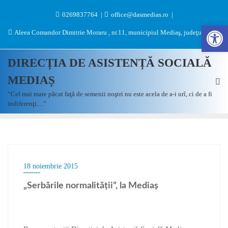
0269837764
office@dasmedias.ro
Des
Aleea Comandor Dimitrie Moraru , nr.11, municipiul Mediaş, judeţul Sibiu
DIRECȚIA DE ASISTENȚĂ SOCIALĂ
MEDIAȘ
“Cel mai mare păcat faţă de semenii noştri nu este acela de a-i urî, ci de a fi
indiferenţi…”
18 noiembrie 2015
„Serbările normalităţii”, la Mediaş