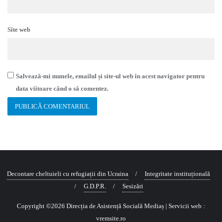
Site web
Salvează-mi numele, emailul și site-ul web în acest navigator pentru
data viitoare când o să comentez.
Decontare cheltuieli cu refugiații din Ucraina
Integritate instituțională
G.D.P.R.
Sesizări
Copyright ©2026 Direcția de Asistență Socială Mediaș
| Servicii web :
vremsite.ro