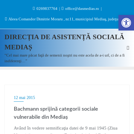
0269837764
office@dasmedias.ro
Des
Aleea Comandor Dimitrie Moraru , nr.11, municipiul Mediaş, judeţul Sibiu
DIRECȚIA DE ASISTENȚĂ SOCIALĂ
MEDIAȘ
“Cel mai mare păcat faţă de semenii noştri nu este acela de a-i urî, ci de a fi
indiferenţi…”
12 mai 2015
Bachmann sprijină categorii sociale
vulnerabile din Mediaş
Având în vedere semnificaţia datei de 9 mai 1945 (Ziua