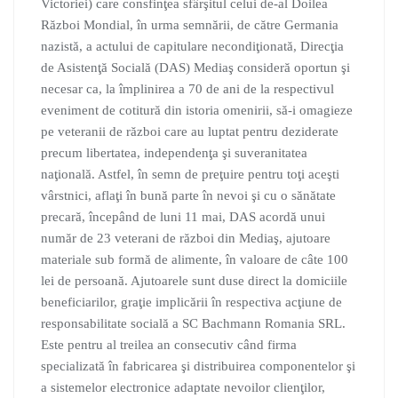
Victoriei) care consfinţea sfârşitul celui de-al Doilea
Război Mondial, în urma semnării, de către Germania
nazistă, a actului de capitulare necondiţionată, Direcţia
de Asistenţă Socială (DAS) Mediaş consideră oportun şi
necesar ca, la împlinirea a 70 de ani de la respectivul
eveniment de cotitură din istoria omenirii, să-i omagieze
pe veteranii de război care au luptat pentru deziderate
precum libertatea, independenţa şi suveranitatea
naţională. Astfel, în semn de preţuire pentru toţi aceşti
vârstnici, aflaţi în bună parte în nevoi şi cu o sănătate
precară, începând de luni 11 mai, DAS acordă unui
număr de 23 veterani de război din Mediaş, ajutoare
materiale sub formă de alimente, în valoare de câte 100
lei de persoană. Ajutoarele sunt duse direct la domiciile
beneficiarilor, graţie implicării în respectiva acţiune de
responsabilitate socială a SC Bachmann Romania SRL.
Este pentru al treilea an consecutiv când firma
specializată în fabricarea şi distribuirea componentelor şi
a sistemelor electronice adaptate nevoilor clienţilor,