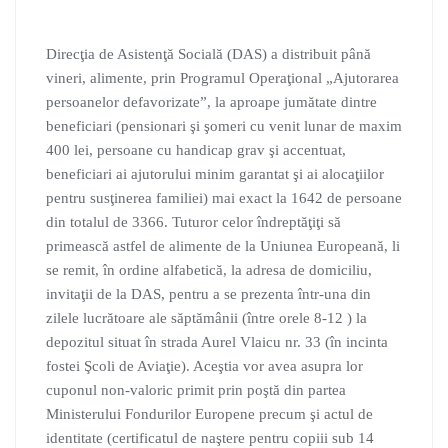
Direcţia de Asistenţă Socială (DAS) a distribuit până
vineri, alimente, prin Programul Operaţional „Ajutorarea
persoanelor defavorizate”, la aproape jumătate dintre
beneficiari (pensionari şi şomeri cu venit lunar de maxim
400 lei, persoane cu handicap grav şi accentuat,
beneficiari ai ajutorului minim garantat şi ai alocaţiilor
pentru susţinerea familiei) mai exact la 1642 de persoane
din totalul de 3366. Tuturor celor îndreptăţiţi să
primească astfel de alimente de la Uniun
ea Europeană, li
se remit, în ordine alfabetică, la adresa de domiciliu,
invitaţii de la DAS, pentru a se prezenta într-una din
zilele lucrătoare ale săptămânii (între orele 8-12 ) la
depozitul situat în strada Aurel Vlaicu nr. 33 (în incinta
fostei Şcoli de Aviaţie). Aceştia vor avea asupra lor
cuponul non-valoric primit prin poştă din partea
Ministerului Fondurilor Europene precum şi actul de
identitate (certificatul de naştere pentru copiii sub 14