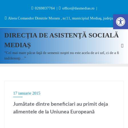
0269837764
office@dasmedias.ro
Des
Aleea Comandor Dimitrie Moraru , nr.11, municipiul Mediaş, judeţul Sibiu
DIRECȚIA DE ASISTENȚĂ SOCIALĂ
MEDIAȘ
“Cel mai mare păcat faţă de semenii noştri nu este acela de a-i urî, ci de a fi
indiferenţi…”
17 ianuarie 2015
Jumătate dintre beneficiari au primit deja
alimentele de la Uniunea Europeană