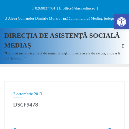
0269837764
office@dasmedias.ro
Des
Aleea Comandor Dimitrie Moraru , nr.11, municipiul Mediaş, judeţul Sibiu
DIRECȚIA DE ASISTENȚĂ SOCIALĂ
MEDIAȘ
“Cel mai mare păcat faţă de semenii noştri nu este acela de a-i urî, ci de a fi
indiferenţi…”
2 octombrie 2013
DSCF9478